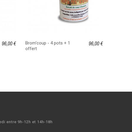
96,00 €
96,00 €
Brom'coup - 4 pots + 1
Brom'coup
offert
edi entre 9h-12h et 14h-18h