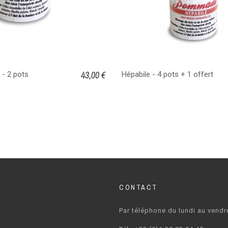
43,00 €
 - 2 pots
Hépabile - 4 pots + 1 offert
CONTACT
Par téléphone du lundi au vendr