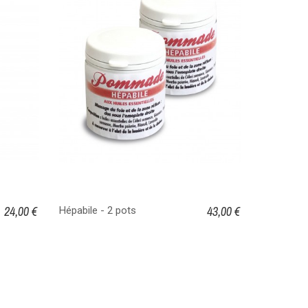
24,00 €
43,00 €
Hépabile - 2 pots
Brom'coup
offert