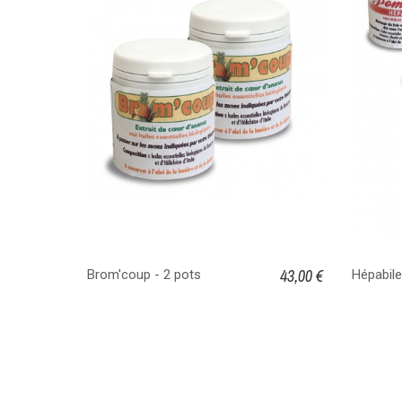
43,00 €
Brom'coup - 2 pots
Hépabile