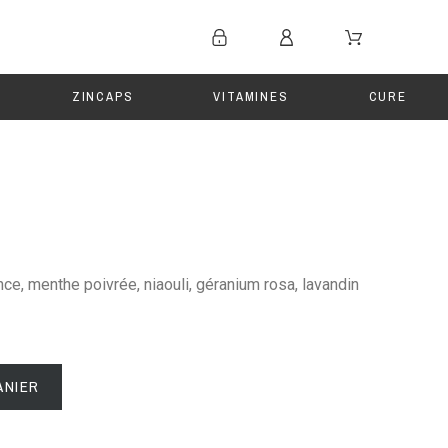
ZINCAPS
VITAMINES
CURE
e, menthe poivrée, niaouli, géranium rosa, lavandin
ANIER