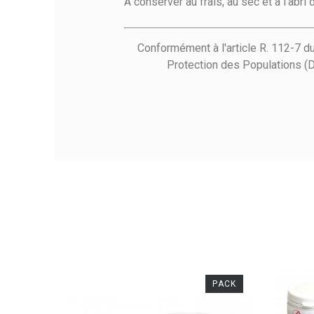
A conserver au frais, au sec et à l’abri 
Conformément à l'article R. 112-7 d
Protection des Populations (D
PACK