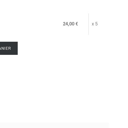
24,00 €
x 5
ANIER