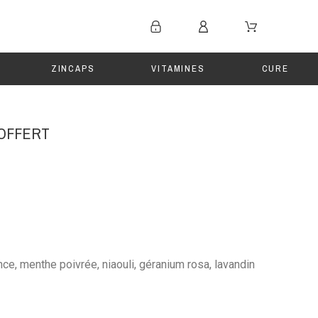
ZINCAPS
VITAMINES
CURE
 OFFERT
e, menthe poivrée, niaouli, géranium rosa, lavandin