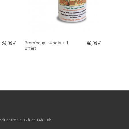
24,00 €
96,00 €
Brom'coup - 4 pots + 1
Brom'coup
offert
edi entre 9h-12h et 14h-18h